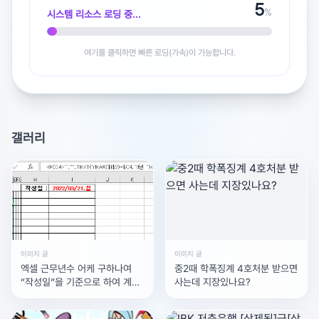
5
%
시스템 리소스 로딩 중...
여기를 클릭하면 빠른 로딩(가속)이 가능합니다.
갤러리
이미지 글
이미지 글
엑셀 근무년수 어케 구하나여
중2때 학폭징계 4호처분 받으면
“작성일”을 기준으로 하여 계산
사는데 지장있나요?
하라는데여…(datedif()함수의
시작일:[입사년도]의 1월 1일로