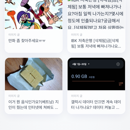
설정)
광고 [X]를 누르면 내용이 해제됩니다
이미지 글
이미지 글
만화 좀 찾아주세요ㅠㅠ
IBK 저축은행 [삭제됨]금[삭제
됨] 보통 저녁에 빠져나가나요?
아침 일찍 나가는지?몇시에 정
도에 인출되나요?궁금해서요..
[삭제됨]받고 처음 상환하는건
데..알려주시면 감사하겠습니다
그리고
이미지 글
이미지 글
이거 뭔 음식인가요?(베트남) 지
갤럭시 데이터 안끄면 계속 데이
인이 줬는데 인터넷에 쳐봐도 안
터 나가나요? 데이터 켜놓고 휴
나옴
대폰 안써도 데이터 줄어요?? 3
일동안 얼마 안썼는데 6기가나